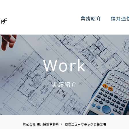
業務紹介
福井通
務所
Work
実績紹介
株式会社 福井設計事務所
/
日亜ニューマチック名張工場