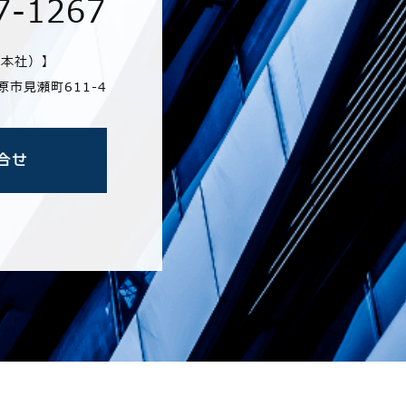
7-1267
（本社）】
橿原市見瀬町611-4
合せ