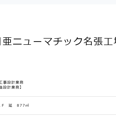
日亜ニューマチック名張工
工事設計業務
造設計業務】
１F 延 877㎡