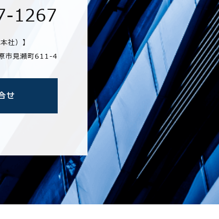
7-1267
（本社）】
橿原市見瀬町611-4
合せ